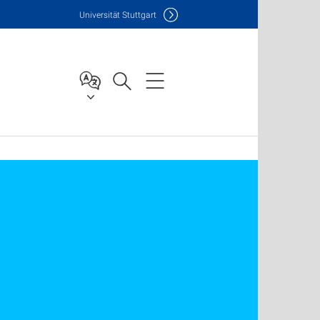
Uni
versität Stuttgart