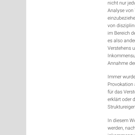
nicht nur je
Analyse von
einzubeziehe
von diszipli
im Bereich d
es also ande
Verstehens u
Inkommensura
Annahme der 
Immer wurden
Provokation 
für das Vers
erklärt oder 
Struktureige
In diesem Wo
werden, nac