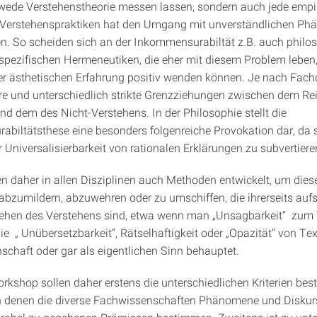
dwede Verstehenstheorie messen lassen, sondern auch jede empi
 Verstehenspraktiken hat den Umgang mit unverständlichen P
n. So scheiden sich an der Inkommensurabiltät z.B. auch philo
nspezifischen Hermeneutiken, die eher mit diesem Problem leben,
er ästhetischen Erfahrung positiv wenden können. Je nach Fachd
re und unterschiedlich strikte Grenzziehungen zwischen dem Re
nd dem des Nicht-Verstehens. In der Philosophie stellt die
biltätsthese eine besonders folgenreiche Provokation dar, da s
Universalisierbarkeit von rationalen Erklärungen zu subvertiere
 daher in allen Disziplinen auch Methoden entwickelt, um dies
abzumildern, abzuwehren oder zu umschiffen, die ihrerseits auf
tehen des Verstehens sind, etwa wenn man „Unsagbarkeit“ zum
die „ Unübersetzbarkeit“, Rätselhaftigkeit oder „Opazität“ von Te
nschaft oder gar als eigentlichen Sinn behauptet.
rkshop sollen daher erstens die unterschiedlichen Kriterien be
h denen die diverse Fachwissenschaften Phänomene und Diskur