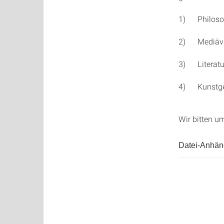
1) Philosoph
2) Mediävist
3) Literatur
4) Kunstges
Wir bitten 
Datei-Anhä