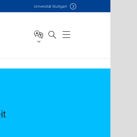
Uni
versität Stuttgart
it