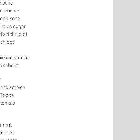
rische
hänomenen
sophische
 ja es sogar
isziplin gibt
ich des
ie die basale
n scheint.
e
schlussreich
 Topos
xten als
stimmt
se als