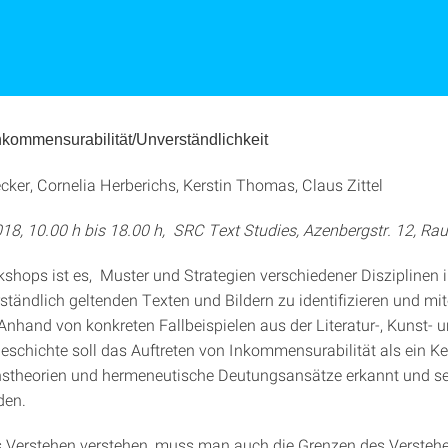
kommensurabilität/Unverständlichkeit
cker, Cornelia Herberichs, Kerstin Thomas, Claus Zittel
018, 10.00 h bis 18.00 h, SRC Text Studies, Azenbergstr. 12, R
kshops ist es, Muster und Strategien verschiedener Diszipline
rständlich geltenden Texten und Bildern zu identifizieren und mi
 Anhand von konkreten Fallbeispielen aus der Literatur-, Kunst- 
eschichte soll das Auftreten von Inkommensurabilität als ein K
nstheorien und hermeneutische Deutungsansätze erkannt und s
den.
 Verstehen verstehen, muss man auch die Grenzen des Versteh