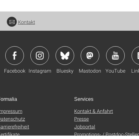
Kontakt
Facebook
Instagram
Bluesky
Mastodon
YouTube
Lin
ormalia
Services
Impressum
Kontakt & Anfahrt
atenschutz
Presse
arrierefreiheit
Jobportal
ertifikate
Promotions- / Postdoc-Stelle