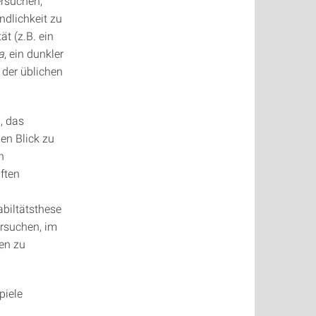
rsuchen,
ndlichkeit zu
ät (z.B. ein
a
, ein dunkler
 der üblichen
, das
en Blick zu
n
ften
biltätsthese
ersuchen, im
en zu
piele