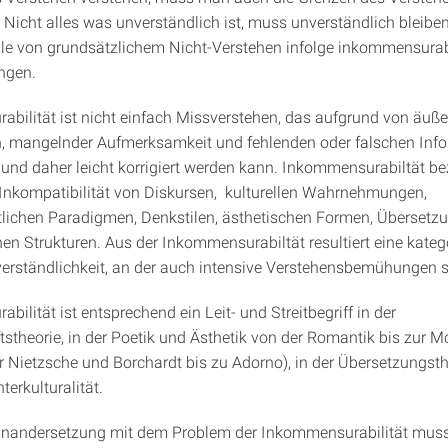
 Nicht alles was unverständlich ist, muss unverständlich bleibe
lle von grundsätzlichem Nicht-Verstehen infolge inkommensurab
ngen.
bilität ist nicht einfach Missverstehen, das aufgrund von äuß
, mangelnder Aufmerksamkeit und fehlenden oder falschen Inf
lt und daher leicht korrigiert werden kann. Inkommensurabiltät b
 Inkompatibilität von Diskursen, kulturellen Wahrnehmungen,
lichen Paradigmen, Denkstilen, ästhetischen Formen, Übersetz
n Strukturen. Aus der Inkommensurabiltät resultiert eine kateg
erständlichkeit, an der auch intensive Verstehensbemühungen s
ilität ist entsprechend ein Leit- und Streitbegriff in der
stheorie, in der Poetik und Ästhetik von der Romantik bis zur M
r Nietzsche und Borchardt bis zu Adorno), in der Übersetzungst
terkulturalität.
inandersetzung mit dem Problem der Inkommensurabilität muss