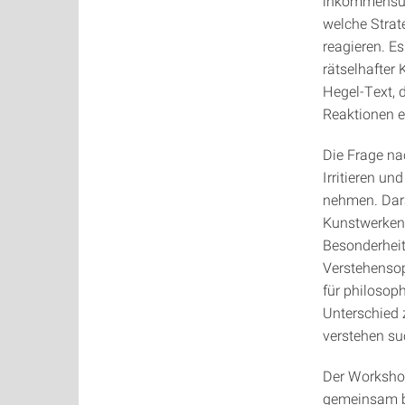
inkommensur
welche Strat
reagieren. Es
rätselhafter
Hegel-Text, 
Reaktionen e
Die Frage na
Irritieren un
nehmen. Dara
Kunstwerken 
Besonderheit
Verstehensop
für philosop
Unterschied 
verstehen s
Der Workshop 
gemeinsam be