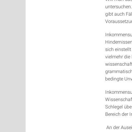
untersuchen.
gibt auch Fä
Voraussetzu
Inkommensura
Hindernissen
sich einstel
vielmehr die
wissenschaft
grammatische
bedingte Unv
Inkommensurab
Wissenschaft
Schlegel übe
Bereich der In
An der Ause