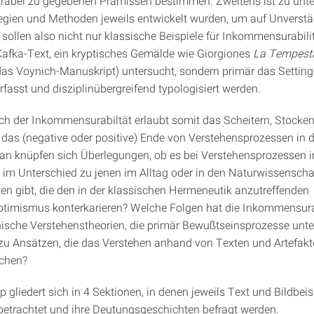
abel zu gegebenen Prämissen bestimmen. Zweitens ist zu unte
egien und Methoden jeweils entwickelt wurden, um auf Unverstä
 sollen also nicht nur klassische Beispiele für Inkommensurabilit
 Kafka-Text, ein kryptisches Gemälde wie Giorgiones
La Tempest
das Voynich-Manuskript) untersucht, sondern primär das Setting
rfasst und disziplinübergreifend typologisiert werden.
ch der Inkommensurabiltät erlaubt somit das Scheitern, Stocken
d das (negative oder positive) Ende von Verstehensprozessen in d
n knüpfen sich Überlegungen, ob es bei Verstehensprozessen i
im Unterschied zu jenen im Alltag oder in den Naturwissenscha
en gibt, die den in der klassischen Hermeneutik anzutreffenden
timismus konterkarieren? Welche Folgen hat die Inkommensura
hische Verstehenstheorien, die primär Bewußtseinsprozesse unt
zu Ansätzen, die das Verstehen anhand von Texten und Artefakt
uchen?
gliedert sich in 4 Sektionen, in denen jeweils Text und Bildbeis
trachtet und ihre Deutungsgeschichten befragt werden.