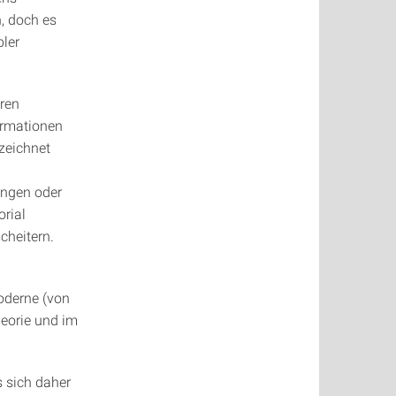
n, doch es
ler
eren
ormationen
ezeichnet
ungen oder
orial
cheitern.
oderne (von
heorie und im
 sich daher