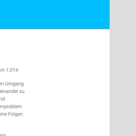
aum 1.014
n im Umgang
teinander zu
und
ernproblem
eine Folgen
ens