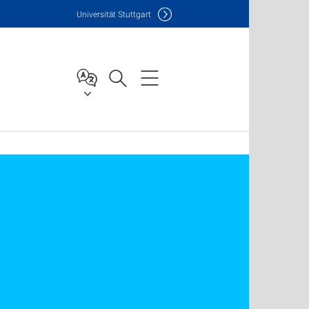
Uni
versität Stuttgart