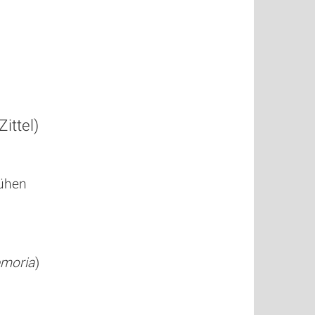
ittel)
rühen
moria
)