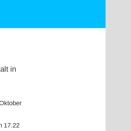
lt in
 Oktober
m 17.22