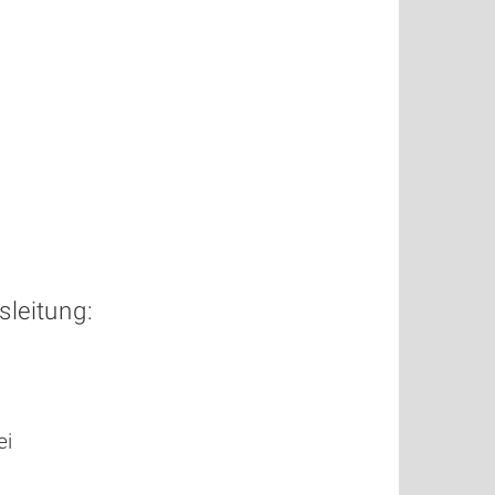
leitung:
ei